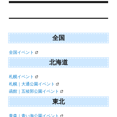
)
投
稿
ナ
全国
ビ
ゲ
全国イベント
ー
北海道
シ
ョ
札幌イベント
札幌｜大通公園イベント
ン
函館｜五稜郭公園イベント
東北
青森｜青い海公園イベント