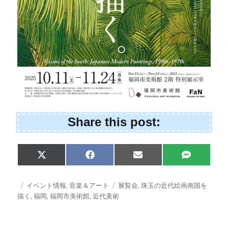
Share this post:
Share
Share
Share
Share
X
F
E
S
on
on
on
on
(
a
m
M
T
c
a
S
w
e
i
投
カ
タ
イベント情報
,
音楽＆アート
展覧会
,
珠玉の近代絵画南国を
i
b
l
稿
テ
グ
描く
,
福岡
,
福岡市美術館
,
近代美術
t
o
日:
ゴ
t
o
e
k
リ
r
ー