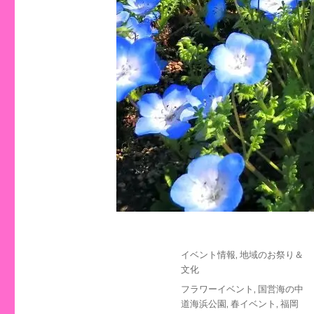
投
カ
イベント情報
,
地域のお祭り＆
稿
テ
文化
日:
ゴ
タ
フラワーイベント
,
国営海の中
リ
グ
道海浜公園
,
春イベント
,
福岡
ー