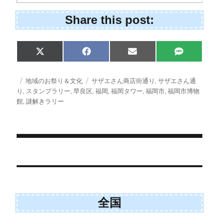
Share this post:
Share
Share
Share
Share
X
F
E
S
on
on
on
on
(
a
m
M
T
c
a
S
w
e
i
投
カ
タ
地域のお祭り＆文化
サザエさん商店街通り
,
サザエさん通
i
b
l
稿
テ
グ
り
,
スタンプラリー
,
早良区
,
福岡
,
福岡タワー
,
福岡市
,
福岡市博物
t
o
日:
ゴ
館
,
謎解きラリー
t
o
e
k
リ
r
ー
)
投
稿
ナ
全国
ビ