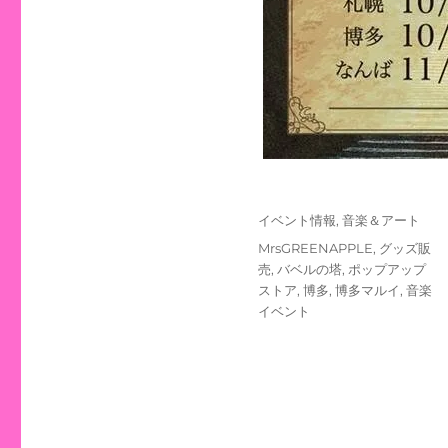
投
カ
イベント情報
,
音楽＆アート
稿
テ
タ
MrsGREENAPPLE
,
グッズ販
日:
ゴ
グ
売
,
バベルの塔
,
ポップアップ
リ
ストア
,
博多
,
博多マルイ
,
音楽
ー
イベント